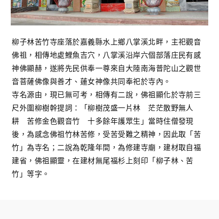
柳子林苦竹寺座落於嘉義縣水上鄉八掌溪北畔，主祀觀音
佛祖，相傳地處鯉魚吉穴，八掌溪沿岸六個部落庄民有感
神佛顯赫，遂將先民供奉一尊來自大陸南海普陀山之觀世
音菩薩佛像與善才、蓮女神像共同奉祀於寺內。
寺名源由，現已無可考，相傳有二說，佛祖顯化於寺前三
尺外圍柳樹幹提詞：「柳樹茂盛一片林 茫茫散野無人
耕 苦修金色觀音竹 十多餘年護眾生」當時住僧發現
後，為感念佛祖竹林苦修，受苦受難之精神，因此取「苦
竹」為寺名；二說為乾隆年間，為修建寺廟，建材取自福
建省，佛祖顯靈，在建材無尾福杉上刻印「柳子林、苦
竹」等字。